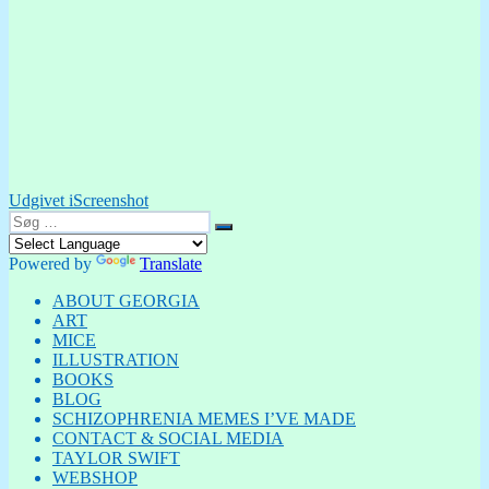
Indlægsnavigation
Udgivet i
Screenshot
Søg
Søg
efter:
Powered by
Translate
ABOUT GEORGIA
ART
MICE
ILLUSTRATION
BOOKS
BLOG
SCHIZOPHRENIA MEMES I’VE MADE
CONTACT & SOCIAL MEDIA
TAYLOR SWIFT
WEBSHOP