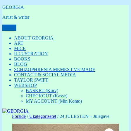
Videre
GEORGIA
til
Artist & writer
indhold
Menu
ABOUT GEORGIA
ART
MICE
ILLUSTRATION
BOOKS
BLOG
SCHIZOPHRENIA MEMES I’VE MADE
CONTACT & SOCIAL MEDIA
TAYLOR SWIFT
WEBSHOP
BASKET (Kurv)
CHECKOUT (Kasse)
MY ACCOUNT (Min Konto)
Forside
/
Ukategoriseret
/ 24 JULESTEN – Julegave