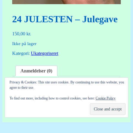
24 JULESTEN – Julegave
150,00
kr.
Ikke på lager
Kategori:
Ukategoriseret
Anmeldelser (0)
Privacy & Cookies: This site uses cookies. By continuing to use this website, you
Anmeldelser
agree to their use.
To find out more, including how to control cookies, see here:
Cookie Policy
Der er endnu ikke nogle anmeldelser.
Kun kunder, der er logget ind og har købt denne vare,
kan skrive en anmeldelse.
Søg