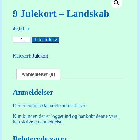
9 Julekort – Landskab
40,00
kr.
9
Tilføj til kurv
Julekort
-
Landskab
Kategori:
Julekort
antal
Anmeldelser (0)
Anmeldelser
Der er endnu ikke nogle anmeldelser.
Kun kunder, der er logget ind og har købt denne vare,
kan skrive en anmeldelse.
Relaterede varer